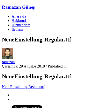
Ramazan Güneş
Anasayfa
Hakkımda
Hizmetlerim
İletişim
NeueEinstellung-Regular.ttf
ramazan
Çarşamba, 29 Ağustos 2018
/
Published in
NeueEinstellung-Regular.ttf
NeueEinstellung-Regular.ttf